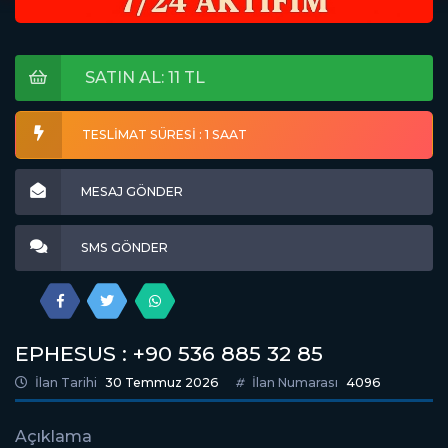
SATIN AL: 11 TL
TESLİMAT SÜRESİ : 1 SAAT
MESAJ GÖNDER
SMS GÖNDER
EPHESUS : +90 536 885 32 85
İlan Tarihi
30 Temmuz 2026
İlan Numarası
4096
Açıklama