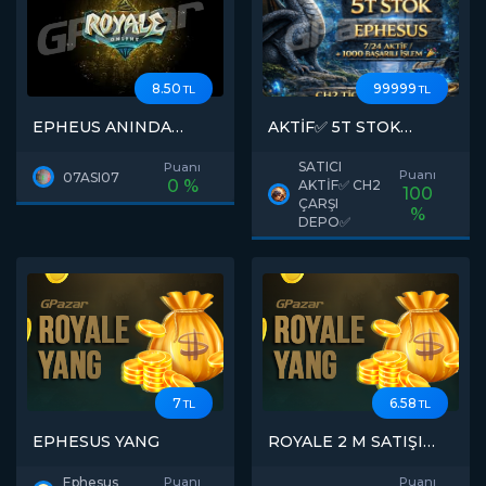
8.50
99999
TL
TL
EPHEUS ANINDA
AKTİF✅ 5T STOK
TESLIMAT STOCK
EPHESUS ANINDA
kalmadı
TESLİM 7/24 AKTİF
SATICI
Puanı
Puanı
07ASI07
CH2 TİC MERKEZİ
0 %
AKTİF✅ CH2
100
DEPO AÇIKLAMAYA
ÇARŞI
%
BAK
DEPO✅
7
6.58
TL
TL
EPHESUS YANG
ROYALE 2 M SATIŞI
EPHESUS
Ephesus
Puanı
Puanı