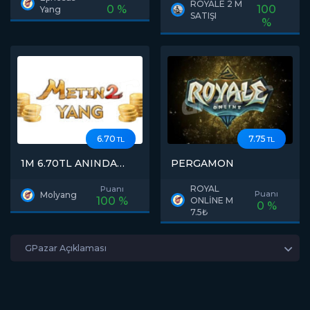
ROYALE 2 M
0 %
100
Yang
SATIŞI
%
6.70
7.75
TL
TL
1M 6.70TL ANINDA
PERGAMON
TESLİMAT
ROYAL
Puanı
Puanı
Molyang
100 %
ONLİNE M
0 %
7.5₺
GPazar Açıklaması