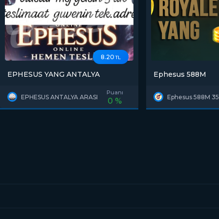
8.20
TL
EPHESUS YANG ANTALYA
Ephesus 588M
Puanı
EPHESUS ANTALYA ARASI
Ephesus 588M 3
0 %