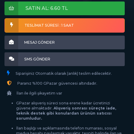
SATIN AL: 6.60 TL
TESLİMAT SÜRESİ : 1 SAAT
MESAJ GÖNDER
SMS GÖNDER
Siparişiniz Otomatik olarak (anlık) teslim edilecektir.
Paranız %100 GPazar güvencesi altındadır.
İlan ile ilgili şikayetim var
GPazar alışveriş süreci sona erene kadar ücretinizi
güvene almaktadır.
Alışveriş sonrası süreçte iade,
teknik destek gibi konulardan ürünün satıcısı
sorumludur.
İlan başlığı ve açıklamasında telefon numarası, sosyal
medya hesabı paylaşmak yasaktır, tespiti halinde ilan ve