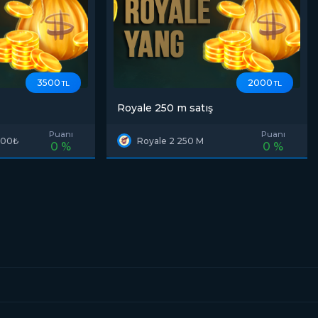
3500
2000
TL
TL
Royale 250 m satış
Puanı
Puanı
500₺
Royale 2 250 M
0 %
0 %