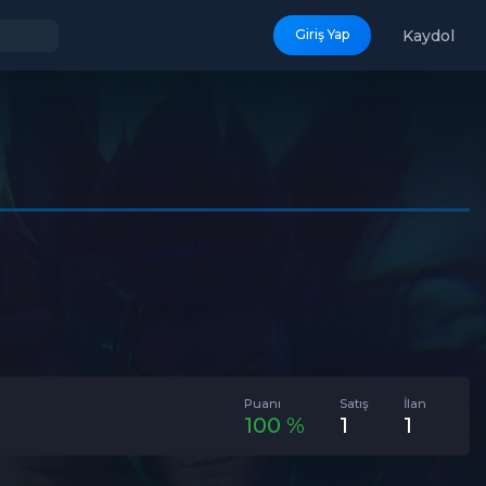
Kaydol
Giriş Yap
Puanı
Satış
İlan
100 %
1
1