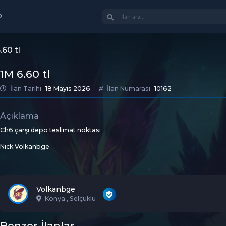
R
.60 tl
1M 6.60 tl
İlan Tarihi
18 Mayıs 2026
İlan Numarası
10162
Açıklama
Ch6 çarşı depo teslimat noktası
Nick Volkanbge
Volkanbge
Konya , Selçuklu
Benzer İlanlar