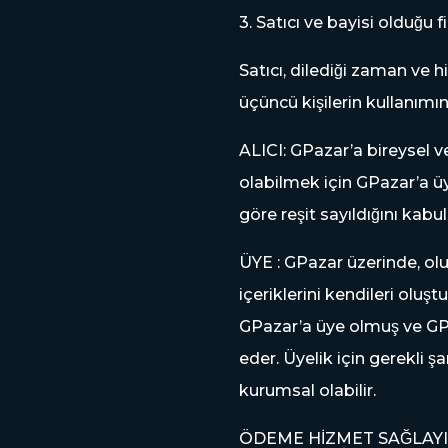
3. Satıcı ve bayisi olduğu f
Satıcı, dilediği zaman ve h
üçüncü kişilerin kullanım
ALICI: GPazar’a bireysel veya
olabilmek için GPazar’a üye
göre reşit sayıldığını kabu
ÜYE : GPazar üzerinde, olu
içeriklerini kendileri oluş
GPazar’a üye olmuş ve GPa
eder. Üyelik için gerekli s
kurumsal olabilir.
ÖDEME HİZMET SAĞLAYICI: 