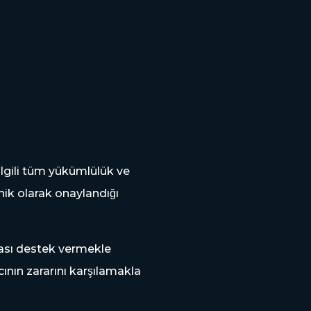
ilgili tüm yükümlülük ve
onik olarak onaylandığı
sonrası destek vermekle
cının zararını karşılamakla