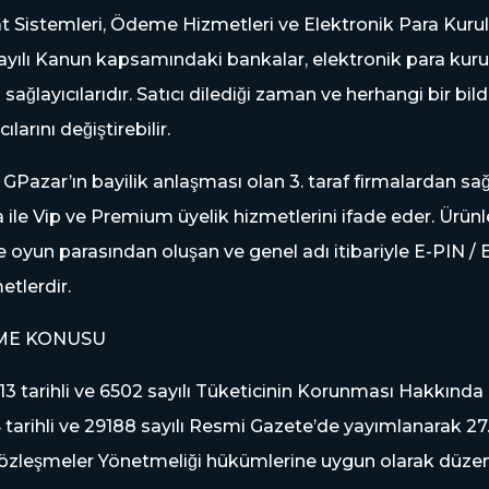
istemleri, Ödeme Hizmetleri ve Elektronik Para Kurul
ayılı Kanun kapsamındaki bankalar, elektronik para kurul
 sağlayıcılarıdır. Satıcı dilediği zaman ve herhangi bir 
rını değiştirebilir.
GPazar’ın bayilik anlaşması olan 3. taraf firmalardan sağla
a ile Vip ve Premium üyelik hizmetlerini ifade eder. Ürünle
ve oyun parasından oluşan ve genel adı itibariyle E-PIN / 
etlerdir.
ŞME KONUSU
11.2013 tarihli ve 6502 sayılı Tüketicinin Korunması Hakkın
14 tarihli ve 29188 sayılı Resmi Gazete’de yayımlanarak 27
 Sözleşmeler Yönetmeliği hükümlerine uygun olarak düzen