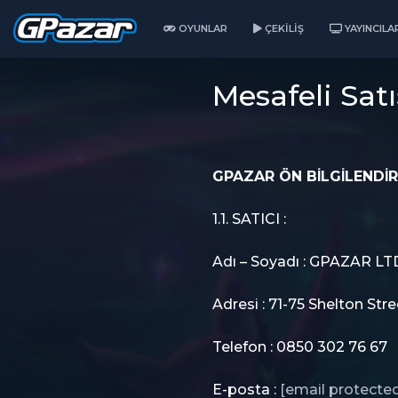
OYUNLAR
ÇEKILIŞ
YAYINCILA
Mesafeli Satıs
GPAZAR ÖN BİLGİLENDİ
1.1. SATICI :
Adı – Soyadı : GPAZAR LT
Adresi : 71-75 Shelton S
Telefon : 0850 302 76 67
E-posta :
[email protecte