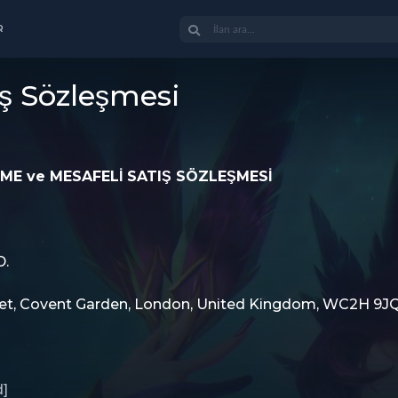
R
̧ Sözleşmesi
RME ve MESAFELİ SATIŞ SÖZLEŞMESİ
D.
treet, Covent Garden, London, United Kingdom, WC2H 9J
d]