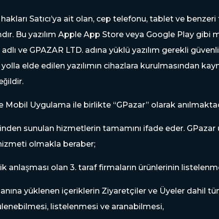
arı Satıcı’ya ait olan, cep telefonu, tablet ve benzeri t
lımdır. Bu yazılım Apple App Store veya Google Play gibi m
lı ve GPAZAR LTD. adına yüklü yazılım gerekli güvenlik 
yolla elde edilen yazılımın cihazlara kurulmasından kaynakl
̆ildir.
ve Mobil Uygulama ile birlikte “GPazar” olarak anılmaktad
inden sunulan hizmetlerin tamamını ifade eder. GPazar u
 hizmeti olmakla beraber;
ik anlaşması olan 3. taraf firmaların ürünlerinin listelenm
anına yüklenen içeriklerin Ziyaretçiler ve Üyeler dahil tu
ülenebilmesi, listelenmesi ve aranabilmesi,