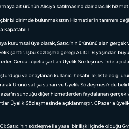
irmaya ait ürünün Alıcıya satılmasına dair aracılık hizmeti
içbir bildirimde bulunmaksızın Hizmetler’in tanımını değis
ına kapatabilir.
 kurumsal üye olarak, Satıcı’nın ürününü alan gerçek vey
lik şarttır. İşbu sözleşme gereği ALICI 18 yaşından büyu
l eder. Gerekli üyelik şartları Üyelik Sözleşmesi’nde açıkla
şturduğu ve onaylanan kullanıcı hesabı ile; listelediği ür
turarak Ürünü satışa sunan ve Üyelik Sözleşmesi’nde belir
zar’ın sunduğu diğer hizmetlerden faydalanan gerçek vey
̧artlar Üyelik Sözleşmesinde açıklanmıştır. GPazar’a üyel
Satıcı’nın sözleşme ile yasal bir ilişki içinde olduğu 