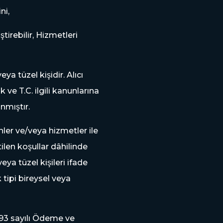
ni,
̧tirebilir, Hizmetleri
a tüzel kişidir. Alıcı
̈k ve T.C. ilgili kanunlarına
nmıştır.
ünler ve/veya hizmetler ile
tilen koşullar dâhilinde
a tüzel kişileri ifade
ik tipi bireysel veya
6493 sayılı Ödeme ve