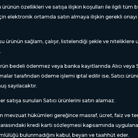
̈rünün özellikleri ve satışa ilişkin koşulları ile ilgili tüm
 için elektronik ortamda satın almaya ilişkin gerekli onayı
 ürünün sağlam, çalışır, listelendiği şekle ve nitelikle
.
rün bedeli ödenmez veya banka kayıtlarında Alıcı veya Satı
alar tarafından ödeme işlemi iptal edilir ise, Satıcı ürün
uş sayılacaktır.
̧iler satışa sunulan Satıcı ürünlerini satın alamaz.
unan mevzuat hükümleri gereğince masraf, ücret, faiz ve temer
 arasındaki kredi kartı sözleşmesi kapsamında uygulanaca
lülüğü bulunmadığını kabul, beyan ve taahhüt eder.