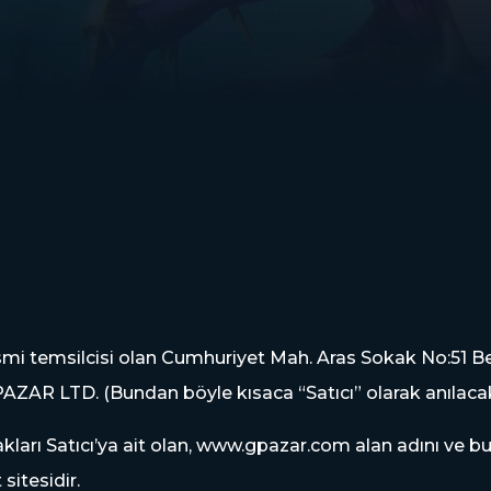
mi temsilcisi olan Cumhuriyet Mah. Aras Sokak No:51 Beyl
AZAR LTD. (Bundan böyle kısaca “Satıcı” olarak anılacaktır.
akları Satıcı’ya ait olan, www.gpazar.com alan adını ve bu 
sitesidir.