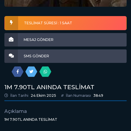
TESLİMAT SÜRESİ : 1 SAAT
MESAJ GÖNDER
SMS GÖNDER
1M 7.90TL ANINDA TESLİMAT
İlan Tarihi
24 Ekim 2025
İlan Numarası
3849
Açıklama
1M 7.90TL ANINDA TESLİMAT