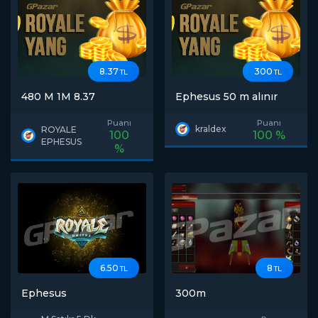
8.37
300
TL
TL
480 M 1M 8.37
Ephesus 50 m alınır
Puanı
Puanı
kraldex
ROYALE
100
100 %
EPHESUS
%
6.50
8
TL
TL
Ephesus
300m