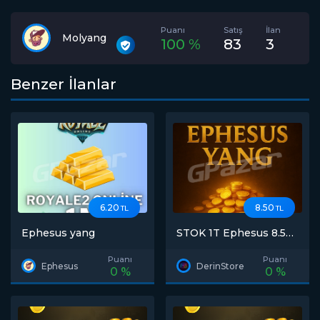
Puanı
Satış
İlan
Molyang
100 %
83
3
Benzer İlanlar
6.20
8.50
TL
TL
Ephesus yang
STOK 1T Ephesus 8.5
7/24 CH6 DEPOCU
Puanı
Puanı
Ephesus
DerinStore
0 %
0 %