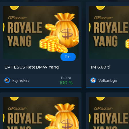
11
TL
EPHESUS KateBMW Yang
1M 6.60 tl
Puanı
kajmokira
Volkanbge
100 %