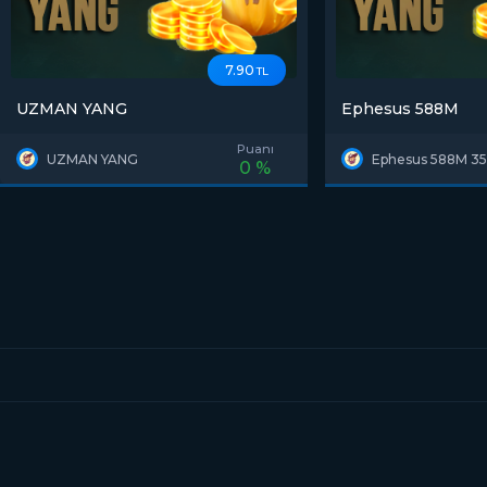
7.90
TL
UZMAN YANG
Ephesus 588M
Puanı
UZMAN YANG
Ephesus 588M 3
0 %