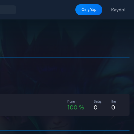
Kaydol
Giriş Yap
Puanı
Satış
İlan
100 %
0
0