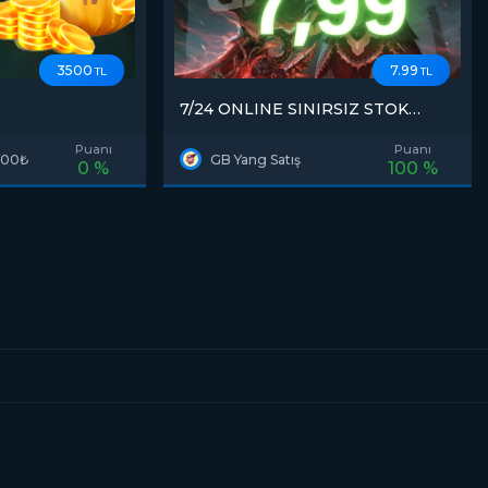
3500
7.99
TL
TL
7/24 ONLINE SINIRSIZ STOK
7,99₺=1M
Puanı
Puanı
500₺
GB Yang Satış
0 %
100 %