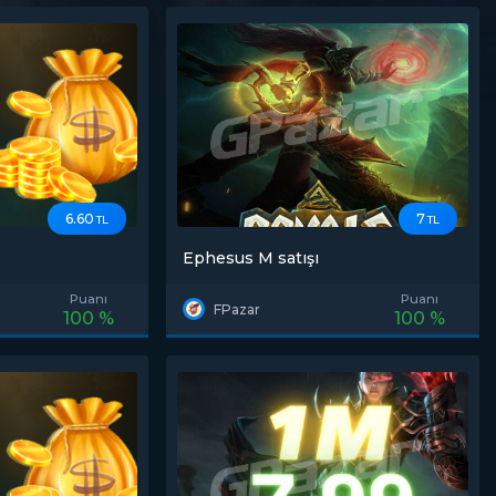
6.60
7
TL
TL
Ephesus M satışı
Puanı
Puanı
FPazar
100 %
100 %