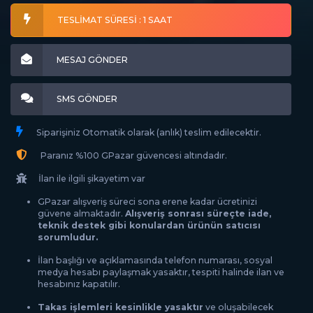
TESLİMAT SÜRESİ : 1 SAAT
MESAJ GÖNDER
SMS GÖNDER
Siparişiniz Otomatik olarak (anlık) teslim edilecektir.
Paranız %100 GPazar güvencesi altındadır.
İlan ile ilgili şikayetim var
GPazar alışveriş süreci sona erene kadar ücretinizi
güvene almaktadır.
Alışveriş sonrası süreçte iade,
teknik destek gibi konulardan ürünün satıcısı
sorumludur.
İlan başlığı ve açıklamasında telefon numarası, sosyal
medya hesabı paylaşmak yasaktır, tespiti halinde ilan ve
hesabınız kapatılır.
Takas işlemleri kesinlikle yasaktır
ve oluşabilecek