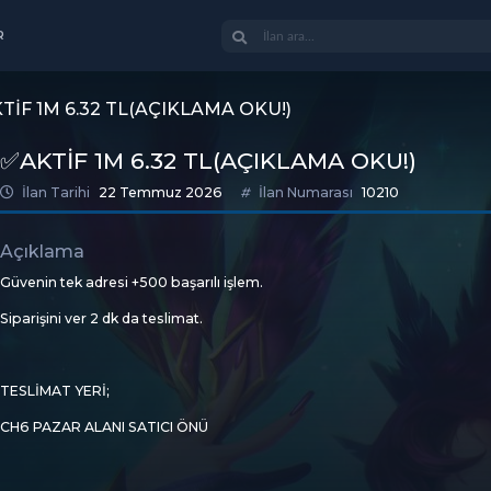
R
KTİF 1M 6.32 TL(AÇIKLAMA OKU!)
✅️AKTİF 1M 6.32 TL(AÇIKLAMA OKU!)
İlan Tarihi
22 Temmuz 2026
İlan Numarası
10210
Açıklama
Güvenin tek adresi +500 başarılı işlem.
Siparişini ver 2 dk da teslimat.
TESLİMAT YERİ;
CH6 PAZAR ALANI SATICI ÖNÜ