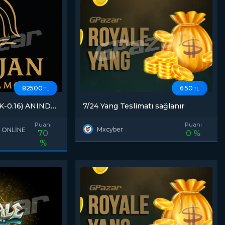
82500
6.50
TL
TL
7/24 Yang Teslimatı sağlanır
INIRSIZ MESAJ
İ
Puanı
Puanı
Mxcyber
 ONLİNE
70
0 %
%