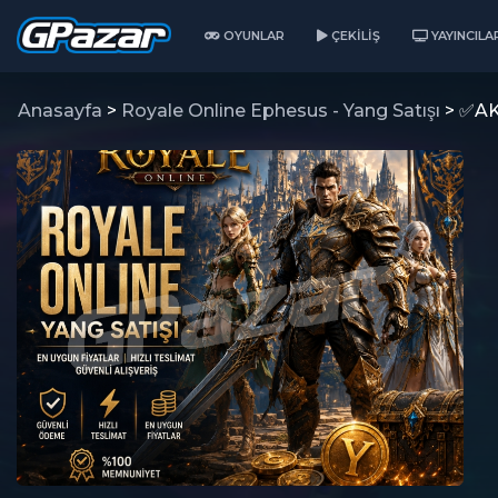
OYUNLAR
ÇEKILIŞ
YAYINCILA
Anasayfa
>
Royale Online Ephesus - Yang Satışı
> ✅️A