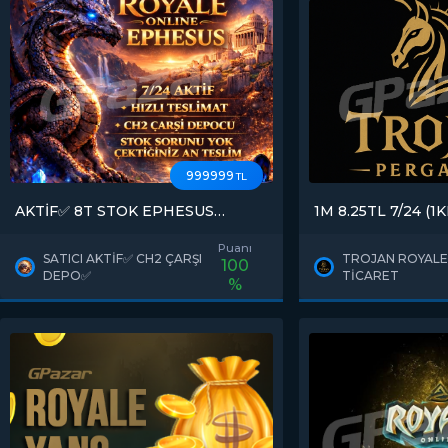
999999
TL
AKTİF✅ 8T STOK EPHESUS
1M 8.25TL 7/24 (1KK-0.16) ANINDA
ANINDA TESLİM 7/24 AKTİF CH2
TESLİMAT STOK S
TİC MERKEZİ DEPO AÇIKLAMAYA
ATMANIZ YETERL
Puanı
BAK
SATICI AKTİF✅ CH2 ÇARŞI
TROJAN ROYALE
100
DEPO✅
TİCARET
%