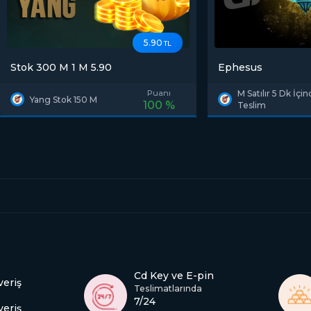
5.90
TL
Stok 300 M 1 M 5.90
Ephesus
Puanı
M Satılır 5 Dk İçi
Yang Stok 150 M
100 %
Teslim
Cd Key ve E-pin
veriş
Teslimatlarında
7/24
veriş