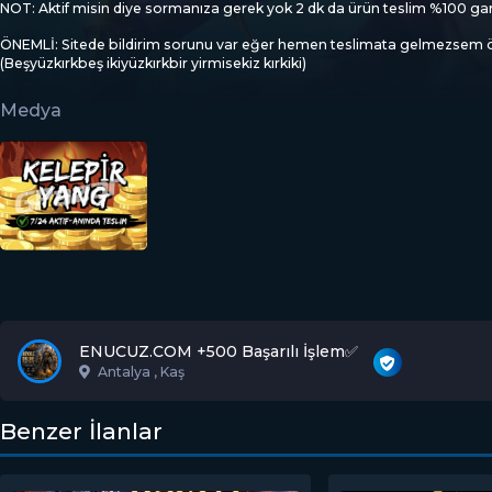
NOT: Aktif misin diye sormanıza gerek yok 2 dk da ürün teslim %100 garan
ÖNEMLİ: Sitede bildirim sorunu var eğer hemen teslimata gelmezsem öz
(Beşyüzkırkbeş ikiyüzkırkbir yirmisekiz kırkiki)
Medya
ENUCUZ.COM +500 Başarılı İşlem✅️
Antalya , Kaş
Benzer İlanlar