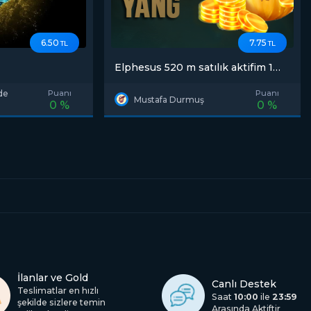
6.50
7.75
TL
TL
Elphesus 520 m satılık aktifim 1m
7.75
nde
Puanı
Puanı
Mustafa Durmuş
0 %
0 %
İlanlar ve Gold
Canlı Destek
Teslimatlar en hızlı
Saat
10:00
ile
23:59
şekilde sizlere temin
Arasında Aktiftir