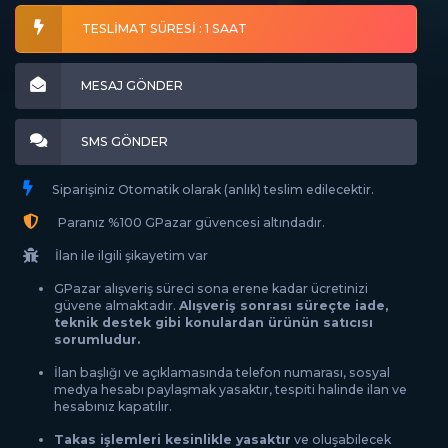
TESLİMAT SÜRESİ : 1 SAAT
MESAJ GÖNDER
SMS GÖNDER
Siparişiniz Otomatik olarak (anlık) teslim edilecektir.
Paranız %100 GPazar güvencesi altındadır.
İlan ile ilgili şikayetim var
GPazar alışveriş süreci sona erene kadar ücretinizi
güvene almaktadır.
Alışveriş sonrası süreçte iade,
teknik destek gibi konulardan ürünün satıcısı
sorumludur.
İlan başlığı ve açıklamasında telefon numarası, sosyal
medya hesabı paylaşmak yasaktır, tespiti halinde ilan ve
hesabınız kapatılır.
Takas işlemleri kesinlikle yasaktır
ve oluşabilecek