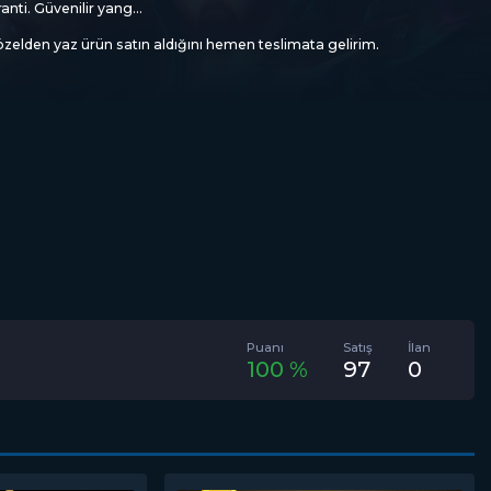
ti. Güvenilir yang...
elden yaz ürün satın aldığını hemen teslimata gelirim.
Puanı
Satış
İlan
100 %
97
0