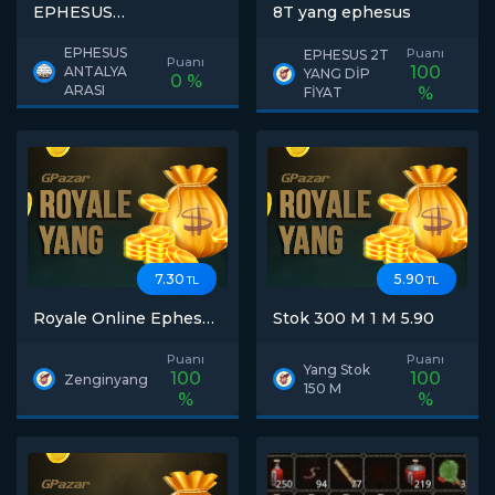
EPHESUS
8T yang ephesus
ANTALYALIDAN
hemen teslimat
EPHESUS
Puanı
EPHESUS 2T
Puanı
100
ANTALYA
YANG DİP
0 %
ARASI
%
FİYAT
7.30
5.90
TL
TL
Royale Online Ephesus
Stok 300 M 1 M 5.90
Yang Satış
Puanı
Puanı
Yang Stok
100
100
Zenginyang
150 M
%
%