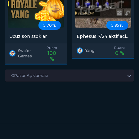
5.70
5.85
TL
TL
Ucuz son stoklar
Ephesus 7/24 aktif acil
yang
Puanı
Puanı
Yang
Swafor
100
0 %
Games
%
GPazar Açıklaması