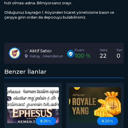
hızlı olması adına. Bilmiyorsanız orayı:
Olduğunuz bayrağın 1. Köyünden ticaret yöneticisine basın ve
çarşıya girin ordan da depocuyu bulabilirsiniz.
Puanı
Satış
İlan
✅️ Aktif Satıcı
100 %
22
0
Hatay , İskenderun
Benzer İlanlar
8.25
8.20
TL
TL