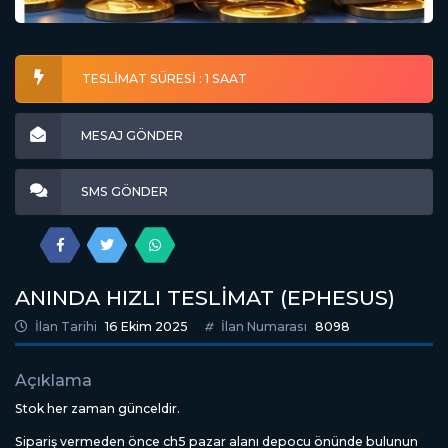
TESLİMAT SÜRESİ : 1 SAAT
MESAJ GÖNDER
SMS GÖNDER
ANINDA HIZLI TESLİMAT (EPHESUS)
İlan Tarihi
16 Ekim 2025
İlan Numarası
8098
Açıklama
Stok her zaman günceldir.
Sipariş vermeden önce ch5 pazar alanı depocu önünde bulunun