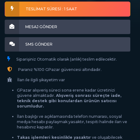
TESLİMAT SÜRESİ : 1 SAAT
MESAJ GÖNDER
SMS GÖNDER
Siparişiniz Otomatik olarak (anlık) teslim edilecektir.
Paranız %100 GPazar güvencesi altındadır.
İlan ile ilgili şikayetim var
GPazar alışveriş süreci sona erene kadar ücretinizi
güvene almaktadır.
Alışveriş sonrası süreçte iade,
teknik destek gibi konulardan ürünün satıcısı
sorumludur.
İlan başlığı ve açıklamasında telefon numarası, sosyal
medya hesabı paylaşmak yasaktır, tespiti halinde ilan ve
hesabınız kapatılır.
Takas işlemleri kesinlikle yasaktır
ve oluşabilecek