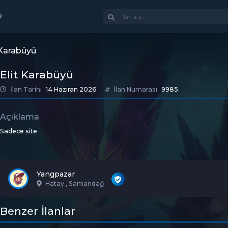
R
 Karabüyü
Elit Karabüyü
İlan Tarihi
14 Haziran 2026
İlan Numarası
9985
Açıklama
Sadece site
Yangpazar
Hatay , Samandağ
Benzer İlanlar