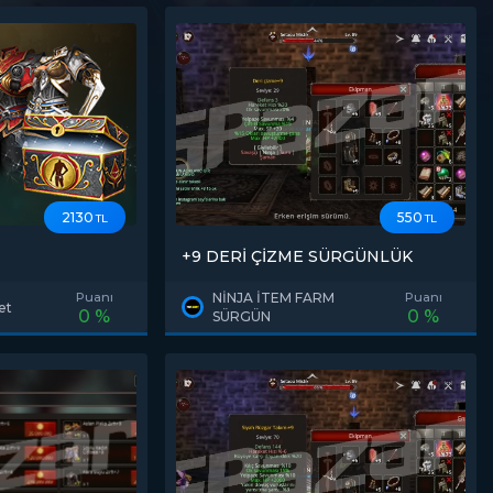
2130
550
TL
TL
+9 DERİ ÇİZME SÜRGÜNLÜK
Puanı
NİNJA İTEM FARM
Puanı
et
0 %
0 %
SÜRGÜN