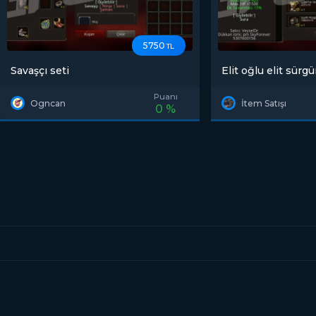
5750
TL
Savaşçı seti
Elit oğlu elit sür
zirhi
Puanı
Ogncan
İtem Satışı
0 %