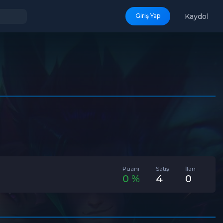
Kaydol
Giriş Yap
Puanı
Satış
İlan
0 %
4
0