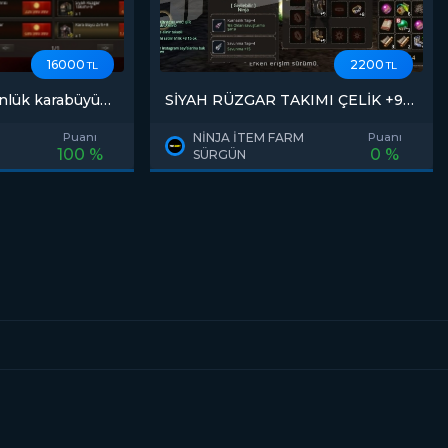
16000
2200
TL
TL
günlük karabüyü
SİYAH RÜZGAR TAKIMI ÇELİK +9
SÜRGÜNLÜK NİNJA
Puanı
NİNJA İTEM FARM
Puanı
100 %
0 %
SÜRGÜN