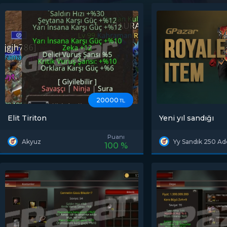
20000
TL
Elit Tiriton
Yeni yıl sandığı
Puanı
Akyuz
Yy Sandık 250 Ad
100 %