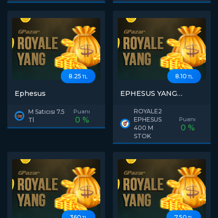
8.25
8.10
TL
TL
Ephesus
EPHESUS YANG
SATILIR (STOK 1.5T)
ROYALE2
M Satıcısı 7.5
Puanı
0 %
EPHESUS
Puanı
Tl
0 %
400 M
STOK
360
7.50
TL
TL