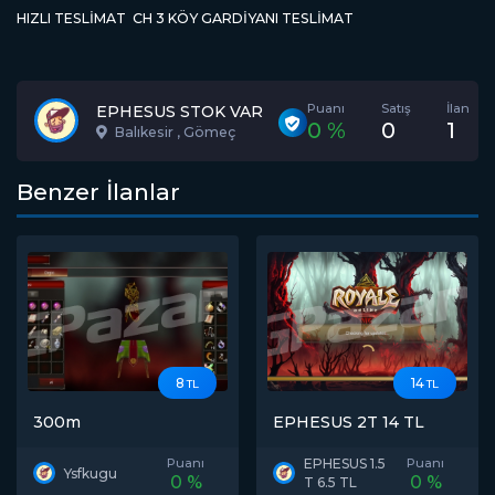
HIZLI TESLİMAT CH 3 KÖY GARDİYANI TESLİMAT
Puanı
Satış
İlan
EPHESUS STOK VAR
0 %
0
1
Balıkesir , Gömeç
Benzer İlanlar
8
14
TL
TL
300m
EPHESUS 2T 14 TL
Puanı
EPHESUS 1.5
Puanı
Ysfkugu
0 %
0 %
T 6.5 TL