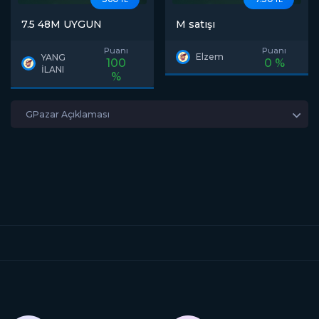
7.5 48M UYGUN
M satışı
Puanı
Puanı
Elzem
YANG
100
0 %
İLANI
%
GPazar Açıklaması