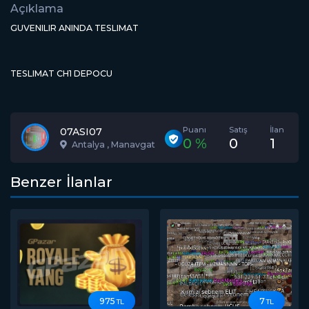
Açıklama
GUVENILIR ANINDA TESLIMAT
TESLIMAT CH1 DEPOCU
Puanı
Satış
İlan
07ASI07
0 %
0
1
Antalya , Manavgat
Benzer İlanlar
975
7
TL
TL