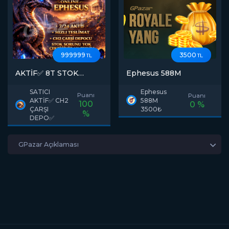
999999
3500
TL
TL
AKTİF✅ 8T STOK
Ephesus 588M
EPHESUS ANINDA
TESLİM 7/24 AKTİF
SATICI
Ephesus
Puanı
Puanı
CH2 TİC MERKEZİ
AKTİF✅ CH2
588M
100
0 %
DEPO AÇIKLAMAYA
ÇARŞI
3500₺
%
BAK
DEPO✅
GPazar Açıklaması