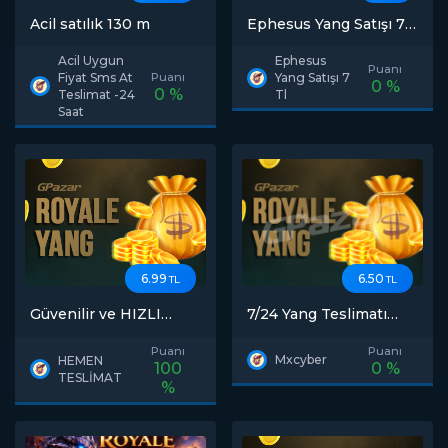
Acil satılık 130 m
Ephesus Yang Satışı 7
TL
Acil Uygun
Ephesus
Puanı
Fiyat Sms At
Puanı
Yang Satışı 7
0 %
0 %
Teslimat -24
Tl
Saat
6.99
6.50
TL
TL
Güvenilir ve HIZLI
7/24 Yang Teslimatı
TESLİMAT
sağlanır
Puanı
Puanı
Mxcyber
HEMEN
100
0 %
TESLİMAT
%