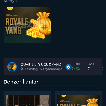
Medya
Puanı
Satış
İla
GÜVENİLİR UCUZ YANG
0 %
0
0
Tekirdağ , Süleymanpaşa
Benzer İlanlar