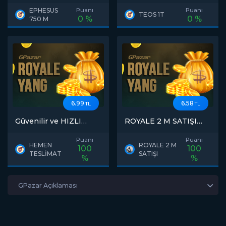
EPHESUS
Puanı
Puanı
TEOS 1T
0 %
0 %
750 M
6.99
6.58
TL
TL
Güvenilir ve HIZLI
ROYALE 2 M SATIŞI
TESLİMAT
EPHESUS
Puanı
Puanı
HEMEN
ROYALE 2 M
100
100
TESLİMAT
SATIŞI
%
%
GPazar Açıklaması