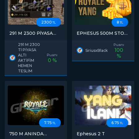
2300
8
TL
TL
291 M 2300 PİYASA
EPHESUS 500M STOK
ALTI HEMEN TESLİM
HIZLI SATIŞ
291 M 2300
Puanı
100
Tl PİYASA
SiriusxBlack
ALTI
Puanı
%
0 %
AKTİFİM
HEMEN
TESLİM
7.75
6.75
TL
TL
750 M ANINDA
Ephesus 2 T
TESLİMAT