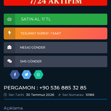
SATIN AL: 11 TL
TESLİMAT SÜRESİ : 1 SAAT
MESAJ GÖNDER
SMS GÖNDER
PERGAMON : +90 536 885 32 85
İlan Tarihi
30 Temmuz 2026
İlan Numarası
10186
Açıklama