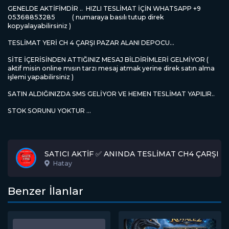
GENELDE AKTİFİMDİR .. HIZLI TESLİMAT İÇİN WHATSAPP +9
05368853285 ( numaraya basılı tutup direk
kopyalayabilirsiniz )
TESLİMAT YERİ CH 4 ÇARŞI PAZAR ALANI DEPOCU...
SİTE İÇERİSİNDEN ATTIĞINIZ MESAJ BİLDİRİMLERİ GELMİYOR (
aktif misin online mısın tarzı mesaj atmak yerine direk satın alma
işlemi yapabilirsiniz )
SATIN ALDIĞINIZDA SMS GELİYOR VE HEMEN TESLİMAT YAPILIR..
STOK SORUNU YOKTUR ...
SATICI AKTİF ✅ ANINDA TESLİMAT CH4 ÇARŞI 
Hatay
Benzer İlanlar