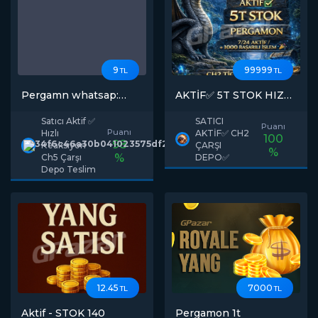
9
99999
TL
TL
Pergamn whatsap:
AKTİF✅ 5T STOK HIZLI
+90530 380 9993
TESLİMAT 7/24 AKTİF
PERGAMON CH2
Satıcı Aktif ✅
SATICI
Puanı
ÇARŞI DEPO
Puanı
Hızlı
AKTİF✅ CH2
100
AÇIKLAMAYA BAK
98
Reaksiyon
ÇARŞI
%
%
Ch5 Çarşı
DEPO✅
Depo Teslim
12.45
7000
TL
TL
Aktif - STOK 140
Pergamon 1t