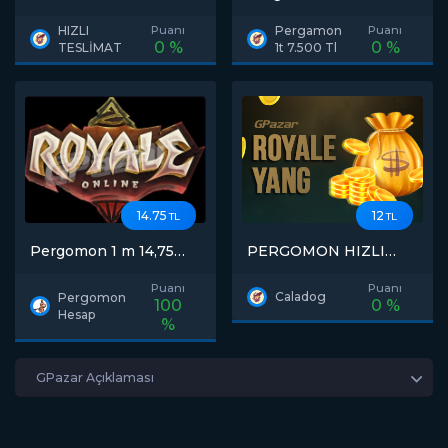
HIZLI
Puanı
Pergamon
Puanı
0 %
0 %
TESLİMAT
1t 7.500 Tl
14.75
12
TL
TL
Pergomon 1 m 14,75
PERGOMON HIZLI
7/25 aktifim
TİCARET 1T STOK 12.33
TL 1 M
Puanı
Puanı
Caladog
Pergomon
100
0 %
Hesap
%
GPazar Açıklaması