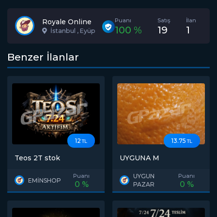
Puanı
Satış
İlan
Royale Online
100 %
19
1
İstanbul , Eyüp
Benzer İlanlar
12
13.75
TL
TL
Teos 2T stok
UYGUNA M
Puanı
UYGUN
Puanı
EMİNSHOP
0 %
0 %
PAZAR