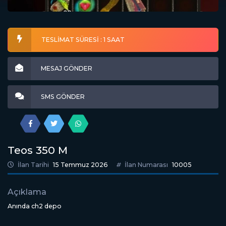
TESLİMAT SÜRESİ : 1 SAAT
MESAJ GÖNDER
SMS GÖNDER
Teos 350 M
İlan Tarihi
15 Temmuz 2026
İlan Numarası
10005
Açıklama
Anında ch2 depo