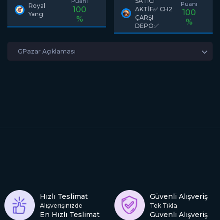
SATICI
Puanı
Puanı
TEOS CH2 ÇARŞI
Royal
100
AKTİF✅ CH2
100
DEPO AÇIKLAMAYA
Yang
ÇARŞI
%
%
BAK
DEPO✅
GPazar Açıklaması
Hızlı Teslimat
Güvenli Alışveriş
Alışverişinizde
Tek Tıkla
En Hızlı Teslimat
Güvenli Alışveriş