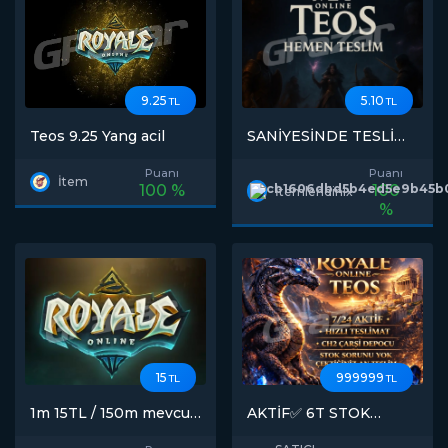
9.25
5.10
TL
TL
Teos 9.25 Yang acil
SANİYESİNDE TESLİM
7 24 AKTİF STOK
5000M
Puanı
Puanı
İtem
100 %
100
İtemlendinix
%
15
999999
TL
TL
1m 15TL / 150m mevcut
AKTİF✅ 6T STOK
23 temmuz
ANINDA HIZLI
TESLİMAT 7/24 AKTİF