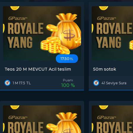
17.50
TL
Teos 20 M MEVCUT Acil teslim
50m sotok
Puanı
1 M 17.5 TL
41 Seviye Sura
100 %