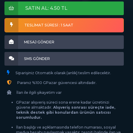
SATIN AL: 4.50 TL
TESLİMAT SÜRESİ : 1 SAAT
MESAJ GÖNDER
SMS GÖNDER
Siparişiniz Otomatik olarak (anlık) teslim edilecektir.
Paranız %100 GPazar güvencesi altındadır.
İlan ile ilgili şikayetim var
GPazar alışveriş süreci sona erene kadar ücretinizi
güvene almaktadır.
Alışveriş sonrası süreçte iade,
teknik destek gibi konulardan ürünün satıcısı
sorumludur.
İlan başlığı ve açıklamasında telefon numarası, sosyal
medya hesabı paylaşmak yasaktır, tespiti halinde ilan ve