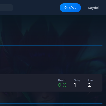
Kaydol
Giriş Yap
Puanı
Satış
İlan
0 %
1
2