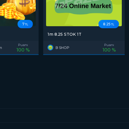
7
8.25
TL
TL
1m 8.25 STOK 1T
Puanı
Puanı
0m
B SHOP
100 %
100 %