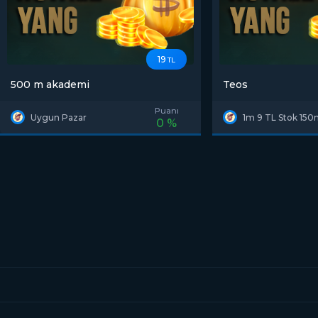
19
TL
500 m akademi
Teos
Puanı
Uygun Pazar
1m 9 TL Stok 15
0 %