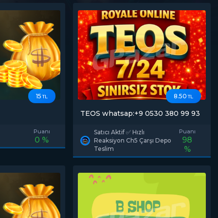
15
8.50
TL
TL
TEOS whatsap:+9 0530 380 99 93
Puanı
Puanı
Satıcı Aktif ✅ Hızlı
0 %
98
Reaksiyon Ch5 Çarşı Depo
%
Teslim