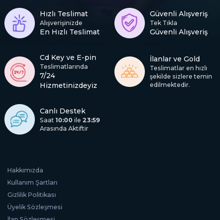
Hızlı Teslimat
Güvenli Alışveriş
Alışverişinizde
Tek Tıkla
En Hızlı Teslimat
Güvenli Alışveriş
Cd Key ve E-pin
İlanlar ve Gold
Teslimatlarında
Teslimatlar en hızlı
7/24
şekilde sizlere temin
Hizmetinizdeyiz
edilmektedir.
Canlı Destek
Saat
10:00
ile
23:59
Arasında Aktiftir
Hakkımızda
Kullanım Şartları
Gizlilik Politikası
Üyelik Sözleşmesi
İlan Sözleşmesi