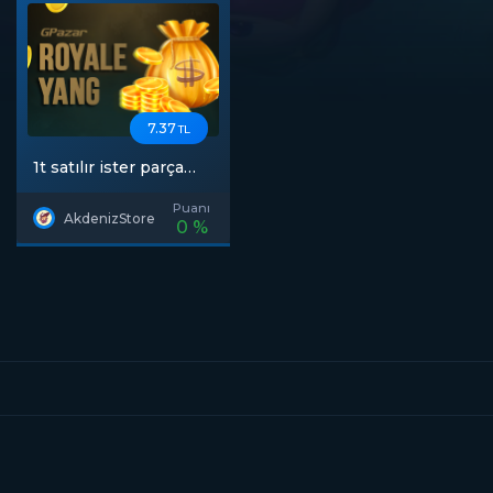
7.37
TL
1t satılır ister parça
ister gece 6ya kadar
online
Puanı
AkdenizStore
0 %