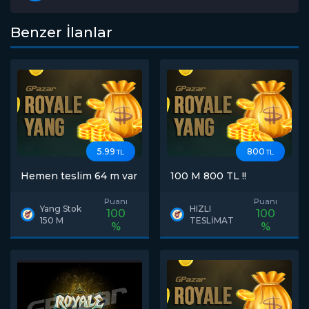
Benzer İlanlar
5.99
800
TL
TL
Hemen teslim 64 m var
100 M 800 TL !!
Puanı
Puanı
Yang Stok
HIZLI
100
100
150 M
TESLİMAT
%
%