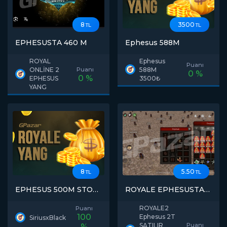
8
3500
TL
TL
EPHESUSTA 460 M
Ephesus 588M
ROYAL
Ephesus
Puanı
ONLİNE 2
Puanı
588M
0 %
0 %
EPHESUS
3500₺
YANG
8
5.50
TL
TL
EPHESUS 500M STOK
ROYALE EPHESUSTA
HIZLI SATIŞ
2T SATILIR PARÇA
SATIŞ VARDIR
ROYALE2
Puanı
100
Ephesus 2T
SiriusxBlack
SATILIR
Puanı
%