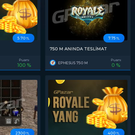
5.70
7.75
TL
TL
750 M ANINDA TESLİMAT
Puanı
Puanı
EPHESUS 750 M
100 %
0 %
2300
400
TL
TL