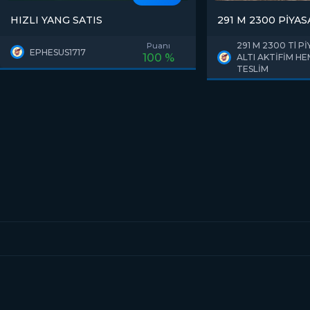
HIZLI YANG SATIS
291 M 2300 PİYA
TESLİM
291 M 2300 Tl P
Puanı
EPHESUS1717
100 %
ALTI AKTİFİM H
TESLİM