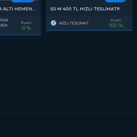
SA ALTI HEMEN
50 M 400 TL HIZLI TESLİMAT!!!
İYASA
Puanı
Puanı
HIZLI TESLİMAT
100 %
EMEN
0 %