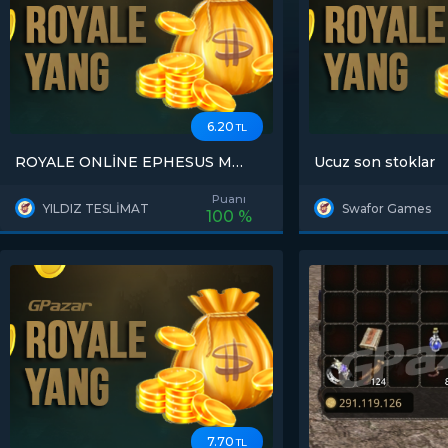
6.20
TL
ROYALE ONLİNE EPHESUS M
Ucuz son stoklar
SATIŞI !!!
Puanı
YILDIZ TESLİMAT
Swafor Games
100 %
7.70
TL