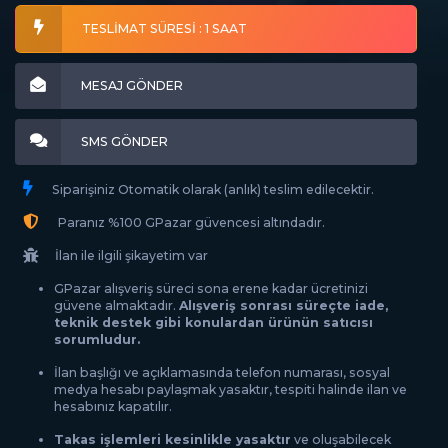
TESLİMAT SÜRESİ : 1 SAAT
MESAJ GÖNDER
SMS GÖNDER
Siparişiniz Otomatik olarak (anlık) teslim edilecektir.
Paranız %100 GPazar güvencesi altındadır.
İlan ile ilgili şikayetim var
GPazar alışveriş süreci sona erene kadar ücretinizi
güvene almaktadır.
Alışveriş sonrası süreçte iade,
teknik destek gibi konulardan ürünün satıcısı
sorumludur.
İlan başlığı ve açıklamasında telefon numarası, sosyal
medya hesabı paylaşmak yasaktır, tespiti halinde ilan ve
hesabınız kapatılır.
Takas işlemleri kesinlikle yasaktır
ve oluşabilecek