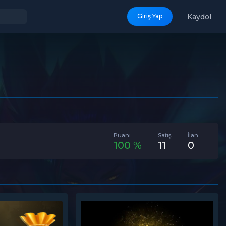
Kaydol
Giriş Yap
Puanı
Satış
İlan
100 %
11
0