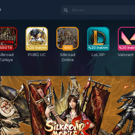
R
SROTR
%20 İndirim
iSRO
%20 İndirim
%20 İndi
Silkroad
PUBG UC
Silkroad
LoL RP
Valorant
Türkiye
Online