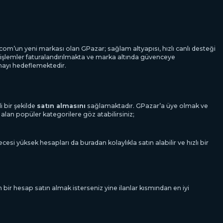
om’un yeni markası olan GPazar; sağlam altyapısı, hızlı canlı desteği
şlemler faturalandırılmakta ve marka altında güvenceye
lmayı hedeflemektedir.
 bir şekilde
satın almasını
sağlamaktadır. GPazar’a üye olmak ve
 alan popüler kategorilere göz atabilirsiniz;
i yüksek hesapları da buradan kolaylıkla satın alabilir ve hızlı bir
 bir hesap satın almak isterseniz yine ilanlar kısmından en iyi