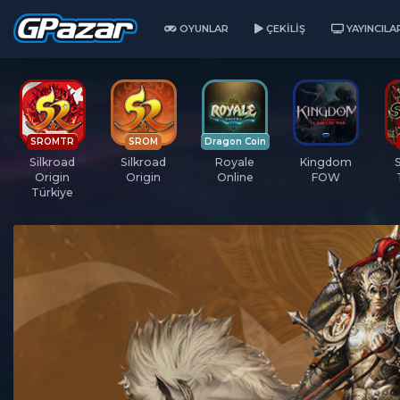
OYUNLAR
ÇEKILIŞ
YAYINCILA
SROMTR
SROM
Dragon Coin
Silkroad
Silkroad
Royale
Kingdom
Origin
Origin
Online
FOW
Türkiye