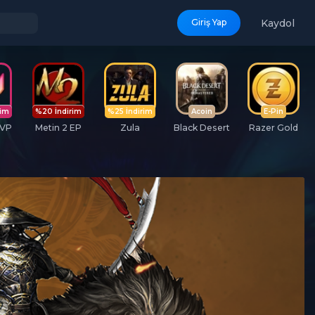
Kaydol
Giriş Yap
rim
%20 İndirim
%25 İndirim
Acoin
E-Pin
 VP
Metin 2 EP
Zula
Black Desert
Razer Gold