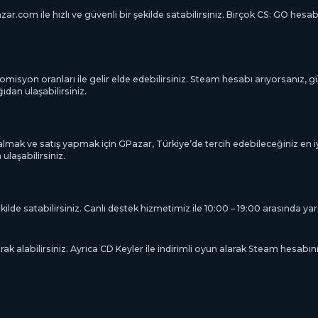
ar.com ile hızlı ve güvenli bir şekilde satabilirsiniz. Birçok CS: GO hesab
syon oranları ile gelir elde edebilirsiniz. Steam hesabı arıyorsanız, güven
dan ulaşabilirsiniz.
mak ve satış yapmak için GPazar, Türkiye’de tercih edebileceğiniz en iyi
laşabilirsiniz.
ilde satabilirsiniz. Canlı destek hizmetimiz ile 10:00 – 19:00 arasında yardı
rak alabilirsiniz. Ayrıca CD Keyler ile indirimli oyun alarak Steam hesabını