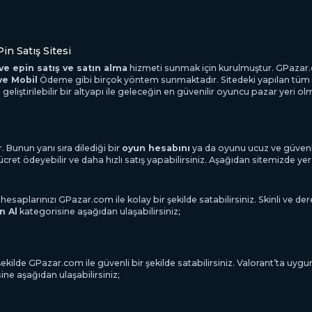
in Satış Sitesi
ve epin satış ve satın alma
hizmeti sunmak için kurulmuştur. GPazar.c
 ve Mobil
Ödeme gibi birçok yöntem sunmaktadır. Sitedeki yapılan tüm i
iştirilebilir bir altyapı ile geleceğin en güvenilir oyuncu pazar yeri o
. Bunun yanı sıra dilediği bir
oyun hesabını
ya da oyunu ucuz ve güvenli
ret ödeyebilir ve daha hızlı satış yapabilirsiniz. Aşağıdan sitemizde yer
rınızı GPazar.com ile kolay bir şekilde satabilirsiniz. Skinli ve dereces
n Al
kategorisine aşağıdan ulaşabilirsiniz;
ilde GPazar.com ile güvenli bir şekilde satabilirsiniz. Valorant’ta uygun
ne aşağıdan ulaşabilirsiniz;