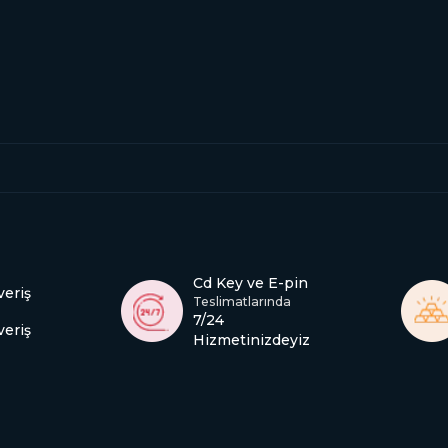
Cd Key ve E-pin
veriş
Teslimatlarında
7/24
veriş
Hizmetinizdeyiz