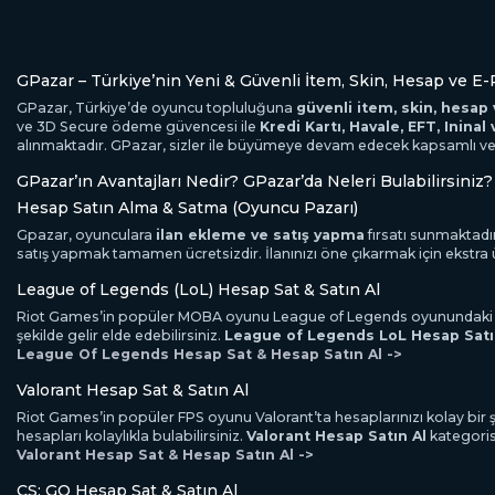
GPazar – Türkiye’nin Yeni & Güvenli İtem, Skin, Hesap ve E-P
GPazar, Türkiye’de oyuncu topluluğuna
güvenli item, skin, hesap 
ve 3D Secure ödeme güvencesi ile
Kredi Kartı, Havale, EFT, Ininal
alınmaktadır. GPazar, sizler ile büyümeye devam edecek kapsamlı ve gel
GPazar’ın Avantajları Nedir? GPazar’da Neleri Bulabilirsiniz?
Hesap Satın Alma & Satma (Oyuncu Pazarı)
Gpazar, oyunculara
ilan ekleme ve satış yapma
fırsatı sunmaktadır
satış yapmak tamamen ücretsizdir. İlanınızı öne çıkarmak için ekstra üc
League of Legends (LoL) Hesap Sat & Satın Al
Riot Games’in popüler MOBA oyunu League of Legends oyunundaki hesapla
şekilde gelir elde edebilirsiniz.
League of Legends LoL Hesap Satı
League Of Legends Hesap Sat & Hesap Satın Al ->
Valorant Hesap Sat & Satın Al
Riot Games’in popüler FPS oyunu Valorant’ta hesaplarınızı kolay bir şek
hesapları kolaylıkla bulabilirsiniz.
Valorant Hesap Satın Al
kategorisi
Valorant Hesap Sat & Hesap Satın Al ->
CS: GO Hesap Sat & Satın Al