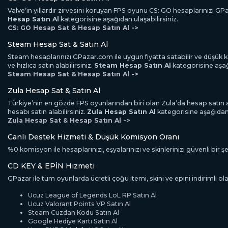
Valve’in yıllardır zirvesini koruyan FPS oyunu CS: GO hesaplarınızı GPaz
Hesap Satın Al
kategorisine aşağıdan ulaşabilirsiniz.
CS: GO Hesap Sat & Hesap Satın Al ->
Steam Hesap Sat & Satın Al
Steam hesaplarınızı GPazar.com ile uygun fiyatta satabilir ve düşük komi
ve hızlıca satın alabilirsiniz.
Steam Hesap Satın Al
kategorisine aşağı
Steam Hesap Sat & Hesap Satın Al ->
Zula Hesap Sat & Satın Al
Türkiye’nin en gözde FPS oyunlarından biri olan Zula’da hesap satın al
hesabı satın alabilirsiniz.
Zula Hesap Satın Al
kategorisine aşağıdan u
Zula Hesap Sat & Hesap Satın Al ->
Canlı Destek Hizmeti & Düşük Komisyon Oranı
%0 komisyon ile hesaplarınızı, eşyalarınızı ve skinlerinizi güvenli bir şek
CD KEY & EPİN Hizmeti
GPazar ile tüm oyunlarda ücretli çoğu itemi, skini ve epini indirimli ola
Ucuz League of Legends LoL RP Satın Al
Ucuz Valorant Points VP Satın Al
Steam Cüzdan Kodu Satın Al
Google Hediye Kartı Satın Al